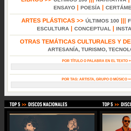
|
|
ENSAYO
POESÍA
CERTÁM
ARTES PLÁSTICAS >>
|||
ÚLTIMOS 100
|
|
ESCULTURA
CONCEPTUAL
INST
OTRAS TEMÁTICAS CULTURALES Y DE
ARTESANÍA, TURISMO, TECNOLO
POR TÍTULO O PALABRA EN EL TEXTO 
POR TAG: ARTISTA, GRUPO O MÚSICO 