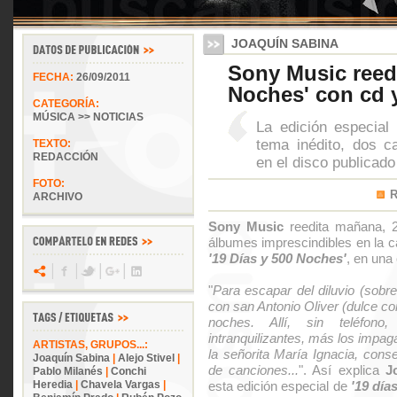
JOAQUÍN SABINA
Sony Music reedi
FECHA:
26/09/2011
Noches' con cd 
CATEGORÍA:
MÚSICA >> NOTICIAS
La edición especial
tema inédito, dos c
TEXTO:
REDACCIÓN
en el disco publicado
FOTO:
ARCHIVO
Sony Music
reedita mañana, 2
álbumes imprescindibles en la c
'19 Días y 500 Noches'
, en una
"
Para escapar del diluvio (sobre
con san Antonio Oliver (dulce c
noches. Allí, sin teléfono,
intranquilizantes, más los impag
ARTISTAS, GRUPOS...:
la señorita María Ignacia, con
Joaquín Sabina
|
Alejo Stivel
|
de canciones...
". Así explica
J
Pablo Milanés
|
Conchi
Heredia
|
Chavela Vargas
|
esta edición especial de
'19 día