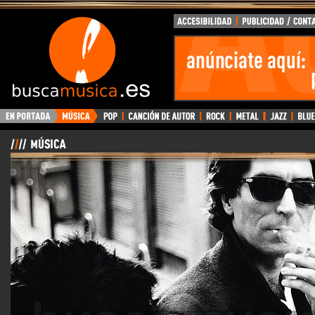
BuscaMusica.es