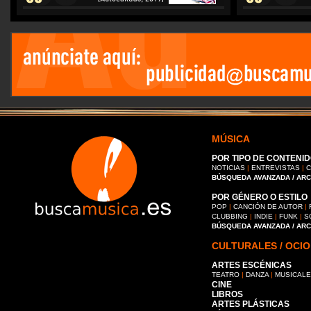
MÚSICA
POR TIPO DE CONTENID
NOTICIAS
|
ENTREVISTAS
|
C
BÚSQUEDA AVANZADA / AR
POR GÉNERO O ESTILO
POP
|
CANCIÓN DE AUTOR
|
CLUBBING
|
INDIE
|
FUNK
|
S
BÚSQUEDA AVANZADA / AR
CULTURALES / OCIO
ARTES ESCÉNICAS
TEATRO
|
DANZA
|
MUSICAL
CINE
LIBROS
ARTES PLÁSTICAS