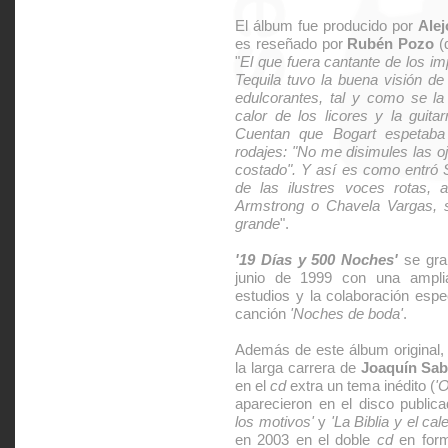
El álbum fue producido por
Alej
es reseñado por
Rubén Pozo
(
"
El que fuera cantante de los i
Tequila tuvo la buena visión de
edulcorantes, tal y como se l
calor de los licores y la guita
Cuentan que Bogart espetaba 
rodajes: "No me disimules las o
costado". Y así es como entró 
de las ilustres voces rotas, 
Armstrong o Chavela Vargas, si
grande
".
'19 Días y 500 Noches'
se gra
junio de 1999 con una ampl
estudios y la colaboración esp
canción
'Noches de boda'
.
Además de este álbum original,
la larga carrera de
Joaquín Sab
en el
cd
extra un tema inédito (
'O
aparecieron en el disco publica
los motivos'
y
'La Biblia y el cal
en 2003 en el doble
cd
en form