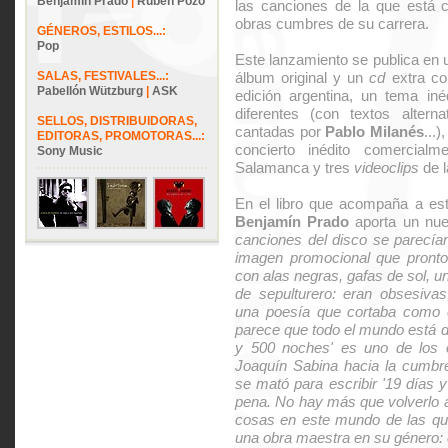
Benjamín Prado
|
Rubén Pozo
las canciones de la que está 
obras cumbres de su carrera.
GÉNEROS, ESTILOS...:
Pop
Este lanzamiento se publica en 
SALAS, FESTIVALES...:
álbum original y un
cd
extra co
Pabellón Wützburg
|
ASK
edición argentina, un tema inéd
diferentes (con textos alternat
SELLOS, DISTRIBUIDORAS,
cantadas por
Pablo Milanés
...)
EDITORAS, PROMOTORAS...:
concierto inédito comercial
Sony Music
Salamanca y tres
videoclips
de l
En el libro que acompaña a esta
Benjamín Prado
aporta un nuev
canciones del disco se parecía
imagen promocional que pronto 
con alas negras, gafas de sol, 
de sepulturero: eran obsesivas,
una poesía que cortaba como el 
parece que todo el mundo está d
y 500 noches' es uno de los 
Joaquín Sabina hacia la cumbre
se mató para escribir '19 días 
pena. No hay más que volverlo a
cosas en este mundo de las qu
una obra maestra en su género: 