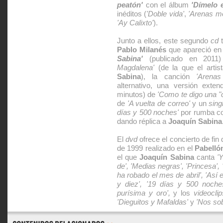
peatón'
con el álbum
'Dímelo e
inéditos (
'Doble vida'
,
'Arenas m
'Ay Calixto'
).
Junto a ellos, este segundo
cd
t
Pablo Milanés
que apareció en
Sabina'
(publicado en 201
Magdalena'
(de la que el artis
Sabina
), la canción
'Arena
alternativo, una versión exte
minutos) de
'Como te digo una "co
de
'A vuelta de correo'
y un
sing
días y 500 noches'
por rumba co
dando réplica a
Joaquín Sabina
El
dvd
ofrece el concierto de fin 
de 1999 realizado en el
Pabelló
el que
Joaquín Sabina
canta
'
de', 'Medias negras', 'Princesa',
ha robado el mes de abril', 'Así e
y diez', '19 días y 500 noche
purísima y oro',
y los
videoclip
'Dieguitos y Mafaldas'
y
'Nos sob