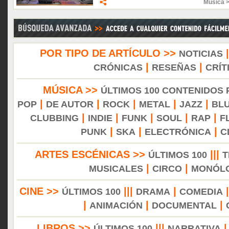
Música 
POR TIPO DE ARTÍCULO >>
NOTICIAS
|
|
CRÓNICAS
RESEÑAS
CRÍT
MÚSICA >>
ÚLTIMOS 100 CONTENIDOS
|
|
|
|
|
POP
DE AUTOR
ROCK
METAL
JAZZ
BL
|
|
|
|
|
CLUBBING
INDIE
FUNK
SOUL
RAP
F
|
|
|
PUNK
SKA
ELECTRÓNICA
C
ARTES ESCÉNICAS >>
|||
ÚLTIMOS 100
T
|
|
MUSICALES
CIRCO
MONÓL
CINE >>
|||
|
ÚLTIMOS 100
DRAMA
COMEDIA
|
|
|
ANIMACIÓN
DOCUMENTAL
LIBROS >>
|||
ÚLTIMOS 100
NARRATIVA