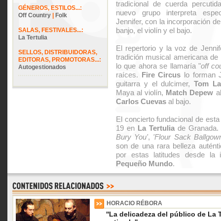
tradicional de cuerda percuti
GÉNEROS, ESTILOS...:
nuevo grupo interpreta espe
Off Country
|
Folk
Jennifer, con la incorporación 
banjo, el violín y el bajo.
SALAS, FESTIVALES...:
La Tertulia
El repertorio y la voz de Jenni
SELLOS, DISTRIBUIDORAS,
tradición musical americana de 
EDITORAS, PROMOTORAS...:
lo que ahora se llamaría "
off co
Autogestionados
raíces.
Fire Circus
lo forman J
guitarra y el dulcimer,
Tom La
Maya al violín,
Match Depew
al
Carlos Cuevas
al bajo.
El concierto fundacional de est
19 en
La Tertulia
de Granada.
Bury You'
,
'Flour Sack Ballgow
son de una rara belleza auténti
por estas latitudes desde la
Pequeño Mundo
.
HORACIO RÉBORA
''La delicadeza del público de La T