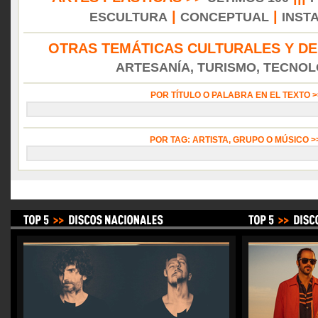
|
|
ESCULTURA
CONCEPTUAL
INST
OTRAS TEMÁTICAS CULTURALES Y DE
ARTESANÍA, TURISMO, TECNOLO
POR TÍTULO O PALABRA EN EL TEXTO 
POR TAG: ARTISTA, GRUPO O MÚSICO 