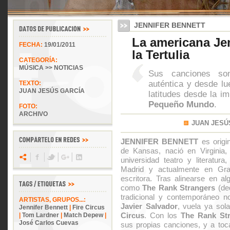
JENNIFER BENNETT
La americana Je
FECHA:
19/01/2011
la Tertulia
CATEGORÍA:
MÚSICA >> NOTICIAS
Sus canciones so
auténtica y desde lu
TEXTO:
JUAN JESÚS GARCÍA
latitudes desde la i
Pequeño Mundo
.
FOTO:
ARCHIVO
JUAN JESÚ
JENNIFER BENNETT
es origin
de Kansas, nació en Virginia, 
universidad teatro y literatur
Madrid y actualmente en Gran
escritora. Tras alinearse en al
como
The Rank Strangers
(ded
tradicional y contemporáneo n
ARTISTAS, GRUPOS...:
Javier Salvador
, vuela ya so
Jennifer Bennett
|
Fire Circus
Circus
. Con los
The Rank St
|
Tom Lardner
|
Match Depew
|
José Carlos Cuevas
sus propias canciones, y a toca