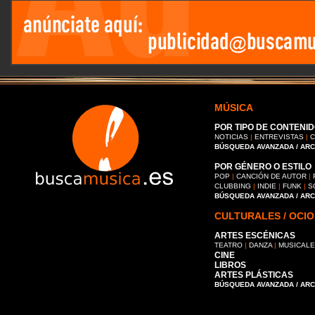
MÚSICA
POR TIPO DE CONTENID
NOTICIAS
|
ENTREVISTAS
|
C
BÚSQUEDA AVANZADA / AR
POR GÉNERO O ESTILO
POP
|
CANCIÓN DE AUTOR
|
CLUBBING
|
INDIE
|
FUNK
|
S
BÚSQUEDA AVANZADA / AR
CULTURALES / OCIO
ARTES ESCÉNICAS
TEATRO
|
DANZA
|
MUSICAL
CINE
LIBROS
ARTES PLÁSTICAS
BÚSQUEDA AVANZADA / AR