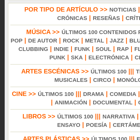
POR TIPO DE ARTÍCULO >>
NOTICIAS
|
|
CRÓNICAS
RESEÑAS
CRÍT
MÚSICA >>
ÚLTIMOS 100 CONTENIDOS
|
|
|
|
|
POP
DE AUTOR
ROCK
METAL
JAZZ
BL
|
|
|
|
|
CLUBBING
INDIE
FUNK
SOUL
RAP
F
|
|
|
PUNK
SKA
ELECTRÓNICA
C
ARTES ESCÉNICAS >>
|||
ÚLTIMOS 100
T
|
|
MUSICALES
CIRCO
MONÓL
CINE >>
|||
|
ÚLTIMOS 100
DRAMA
COMEDIA
|
|
|
ANIMACIÓN
DOCUMENTAL
LIBROS >>
|||
ÚLTIMOS 100
NARRATIVA
|
|
ENSAYO
POESÍA
CERTÁM
ARTES PLÁSTICAS >>
|||
ÚLTIMOS 100